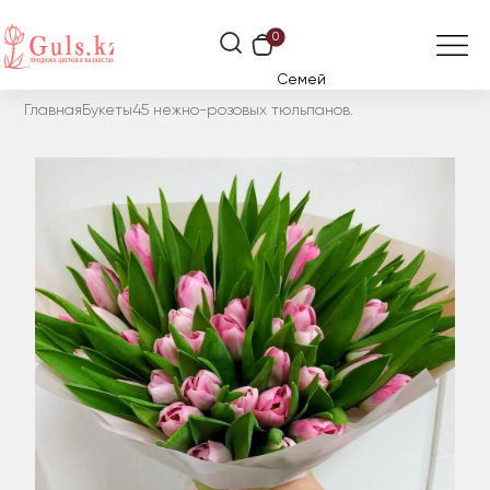
0
Семей
Главная
Букеты
45 нежно-розовых тюльпанов.