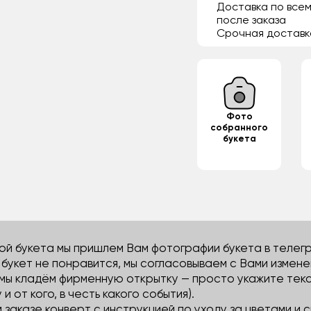
Доставка по всем
после заказа
Срочная доставк
Фото
собранного
букета
й букета мы пришлем Вам фотографии букета в телегра
м букет не понравится, мы согласовываем с Вами измене
 мы кладём фирменную открытку — просто укажите тек
 и от кого, в честь какого события).
м заказе конверт с инструкцией по уходу за цветами и