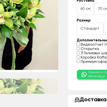
Ростовка
60 см
70 с
Размер
Стандарт
Дополнительны
Видеоотчет (+
Открытка
3 Гелиевых шар
Коробка Raffae
Премиум оформ
Заказать п
WhatsApp
Доставка