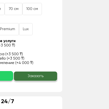
м
70 см
100 см
Premium
Lux
е услуги
3 500 ₸)
а (+3 500 ₸)
llo (+3 500 ₸)
ление (+4 000 ₸)
о
Заказать
 24/7