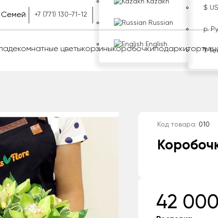
Kazakh
$ U
Семей
+7 (771) 130-71-12
Russian
р. Р
English
оладе
комнатные цветы
корзины
коробочки
подарки
торты
ш
₸ Те
Код товара:
010
Коробоч
42 000