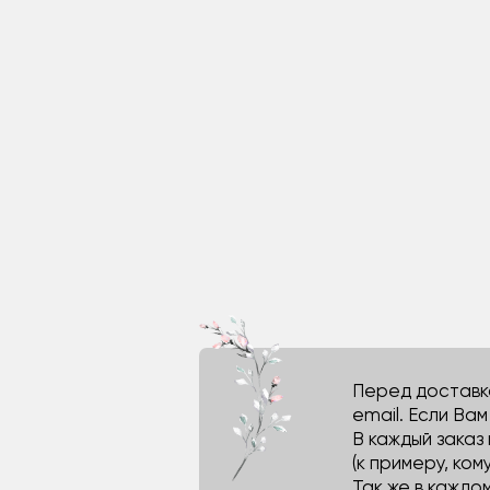
Перед доставко
email. Если Ва
В каждый заказ
(к примеру, кому
Так же в каждо