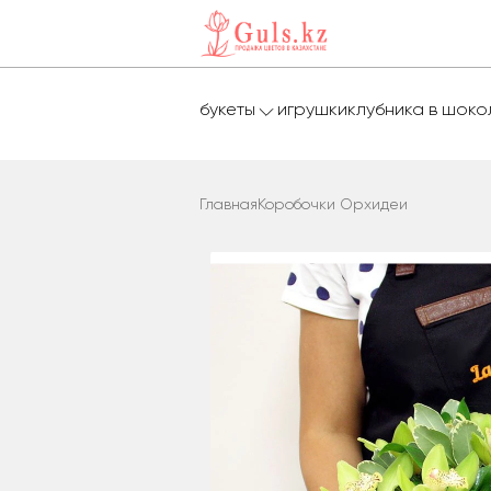
букеты
игрушки
клубника в шок
Главная
Коробочки Орхидеи