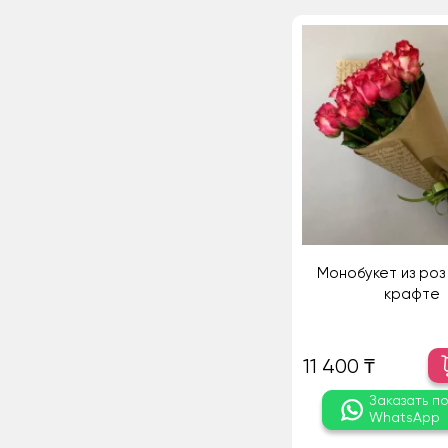
Монобукет из роз 
крафте
11 400 ₸
Заказать п
WhatsApp