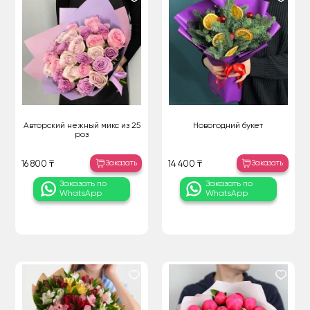
Авторский нежный микс из 25
Новогодний букет
роз
Заказать
Заказать
16 800 ₸
14 400 ₸
Заказать по
Заказать по
WhatsApp
WhatsApp