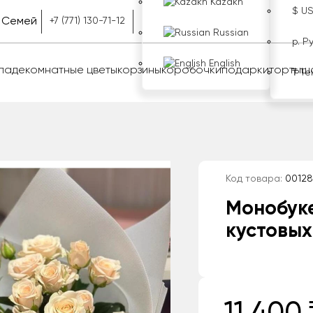
Kazakh
$ U
Семей
+7 (771) 130-71-12
Russian
р. Р
English
оладе
комнатные цветы
корзины
коробочки
подарки
торты
ш
₸ Те
Код товара:
00128
Монобуке
кустовых