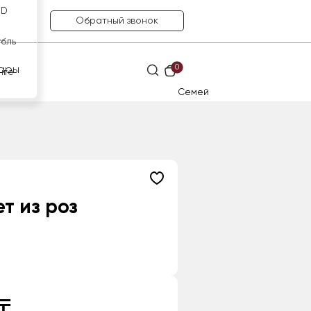
SD
Обратный звонок
убль
0
ары
нге
Семей
т из роз