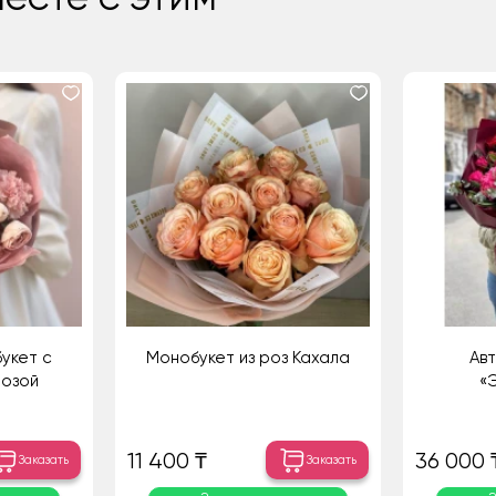
укет с
Монобукет из роз Кахала
Авт
розой
«
11 400 ₸
36 000 
Заказать
Заказать