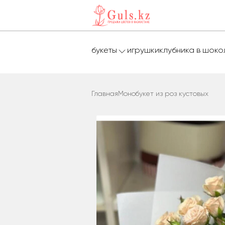
букеты
игрушки
клубника в шок
Главная
Монобукет из роз кустовых