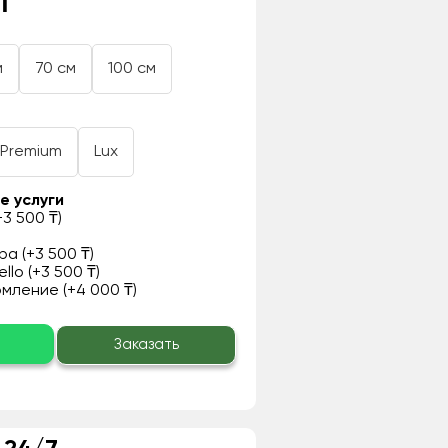
₸
м
70 см
100 см
Premium
Lux
е услуги
3 500 ₸)
а (+3 500 ₸)
llo (+3 500 ₸)
ление (+4 000 ₸)
о
Заказать