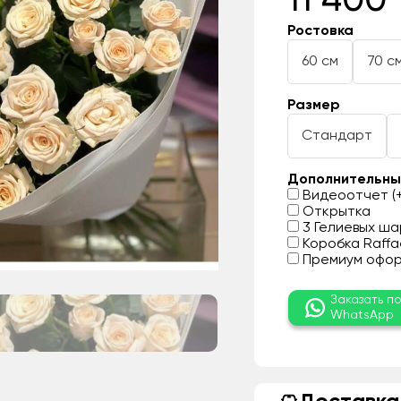
11 400 
Ростовка
60 см
70 с
Размер
Стандарт
Дополнительны
Видеоотчет (+
Открытка
3 Гелиевых шар
Коробка Raffae
Премиум оформ
Заказать п
WhatsApp