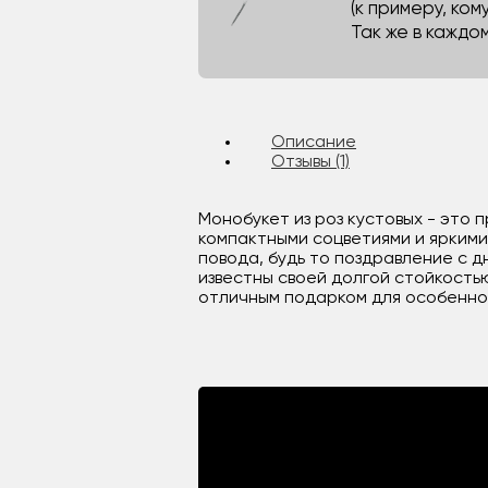
(к примеру, кому
Так же в каждо
Описание
Отзывы (1)
Монобукет из роз кустовых - это 
компактными соцветиями и яркими
повода, будь то поздравление с 
известны своей долгой стойкость
отличным подарком для особенног