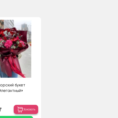
орский букет
Элегантный»
₸
Заказать