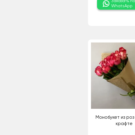
Заказать п
WhatsApp
Монобукет из роз 
крафте